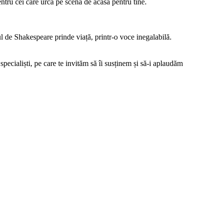
entru cei care urca pe scena de acasa pentru tine.
ul de Shakespeare prinde viață, printr-o voce inegalabilă.
pecialiști, pe care te invităm să îi susținem și să-i aplaudăm