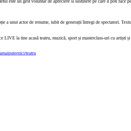
ul este un gest voluntar de apreciere si sustinere pe care il poti face p
ie a unui actor de renume, iubit de generații întregi de spectatori. Text
IVE la tine acasă teatru, muzică, sport și masterclass-uri cu artiști și s
maiputernici/teatru